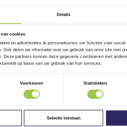
Op een regenachtige dag rijden er allemaal 
Details
terrein is verkocht aan barones Schmeckerman
Volgens Ed zit er maar één ding op: wegwez
Boutje wil de barones ompraten. Want waar mo
 van cookies
knutselen zonder de berg afgedankte spullen?
ent en advertenties te personaliseren, om functies voor social
. Ook delen we informatie over uw gebruik van onze site met on
Zo komen ze terecht aan het strand, dat door d
e. Deze partners kunnen deze gegevens combineren met andere i
eng pretpark voor oude toeristen. Al snel ont
erzameld op basis van uw gebruik van hun services.
rampzalige plannen heeft: Alles kan met Schm
die haar wil tegenhouden. En zij kunnen Boutje
gebruiken!
Voorkeuren
Statistieken
Geïllustreerd door Rick de Haas
Selectie toestaan