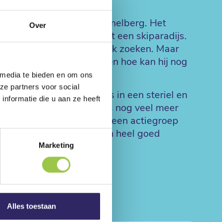
vrachtwagens naar de rommelberg. Het
Over
 en de rommelberg wordt een skiparadijs.
en en een nieuwe woonplek zoeken. Maar
eten hij en Ed nu heen én hoe kan hij nog
 media te bieden en om ons
ze partners voor social
e barones al veranderd is in een steriel en
nformatie die u aan ze heeft
dekt Boutje dat de barones nog veel meer
eckerman. Gelukkig is er een actiegroep
s talent voor uitvindingen heel goed
Marketing
Alles toestaan