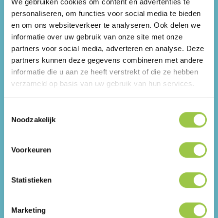
We gebruiken cookies om content en advertenties te
personaliseren, om functies voor social media te bieden
en om ons websiteverkeer te analyseren. Ook delen we
informatie over uw gebruik van onze site met onze
partners voor social media, adverteren en analyse. Deze
partners kunnen deze gegevens combineren met andere
informatie die u aan ze heeft verstrekt of die ze hebben
verzameld op basis van uw gebruik van hun services.
Toestemmingsselectie
Noodzakelijk
Voorkeuren
Overal ter wereld bloeien samenzweringstheorieën.
Is
de aarde rond of toch plat? Bestaat er een
Statistieken
kwaadaardige elite die ons bestuurt? En die
maanlanding – is die wel echt gebeurd?
Marketing