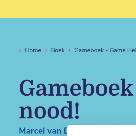
‹
›
›
Home
Boek
Gameboek - Game Held
Gameboek 
nood!
Marcel van Driel