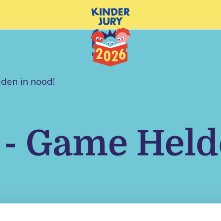
en in nood!
- Game Held