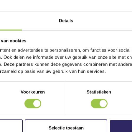
Details
Onze helden zijn ontvoerd door De Leeuwin. Z
 van cookies
kinderen verspreid over tijd en ruimte. Alleen 
Blaag, een alien die in alles kan veranderen, 
ent en advertenties te personaliseren, om functies voor social
. Ook delen we informatie over uw gebruik van onze site met on
gevaarlijke keuzes. Je reist naar het geheime r
e. Deze partners kunnen deze gegevens combineren met andere i
zelfs naar een buitenaardse planeet. Jouw keu
erzameld op basis van uw gebruik van hun services.
Geïllustreerd door
Paco Vink
Voorkeuren
Statistieken
Recensies, ratings en discussie ove
Selectie toestaan
Bekijk dit boek op Hebban