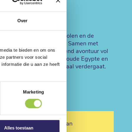
Over
e heeft hun krachten gestolen en de
jij, de lezer, kan ze helpen. Samen met
ga je op een razend spannend avontuur vol
 media te bieden en om ons
ze partners voor social
ijk van Katlantis, naar het oude Egypte en
nformatie die u aan ze heeft
zes bepalen hoe het verhaal verdergaat.
Marketing
r dit boek vind je op Hebban
Alles toestaan