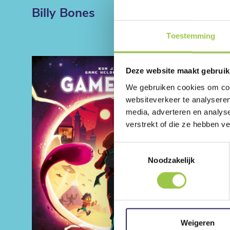
Billy Bones
Toestemming
Deze website maakt gebruik
We gebruiken cookies om cont
websiteverkeer te analyseren
media, adverteren en analys
verstrekt of die ze hebben v
Toestemmingsselectie
Noodzakelijk
Weigeren