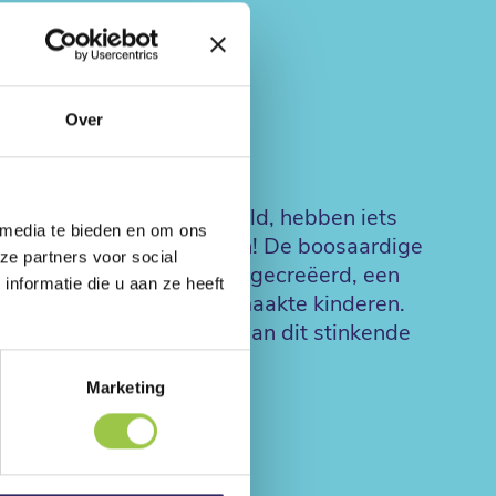
Over
en Sjors en Gisteren Harold, hebben iets
 media te bieden en om ons
stapel bedorven gymsokken! De boosaardige
ze partners voor social
eeft de Rid-O-Kid 2000™ gecreëerd, een
nformatie die u aan ze heeft
dert in gehoorzame, volmaakte kinderen.
pen en een einde maken aan dit stinkende
Marketing