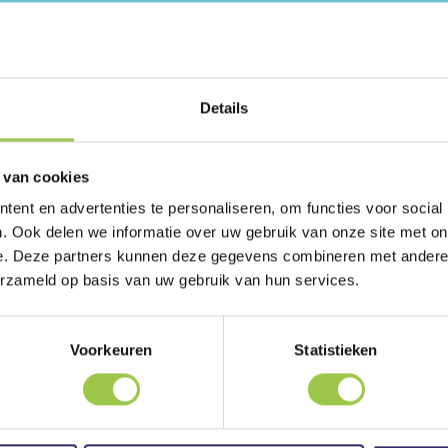
Details
 van cookies
Sjors en Harold, en hun dubbelgangers, Gister
ent en advertenties te personaliseren, om functies voor social
verrots ontdekt, en het stinkt meer dan een 
. Ook delen we informatie over uw gebruik van onze site met on
gymleraar van de jongens, meneer Meaner, h
e. Deze partners kunnen deze gegevens combineren met andere i
stinkende spray die hun medestudenten veran
erzameld op basis van uw gebruik van hun services.
Kunnen Sjors en Harold hun neuzen dichtstop
zooitje?
Voorkeuren
Statistieken
Vertaald door Mariella Manfre