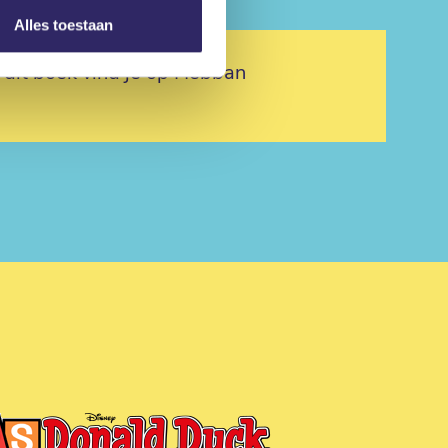
Alles toestaan
r dit boek vind je op Hebban