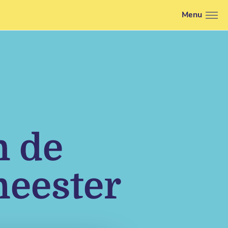
Menu
n de
meester